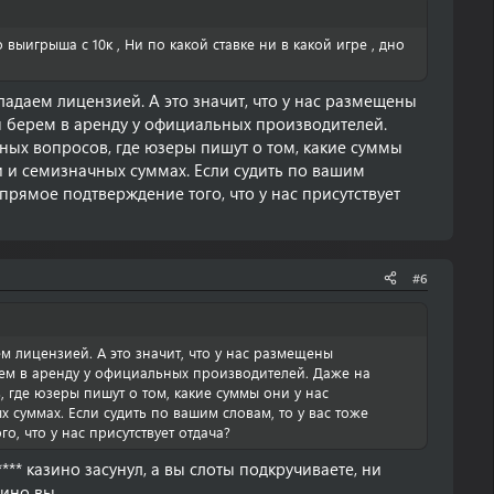
 выигрыша с 10к , Ни по какой ставке ни в какой игре , дно
даем лицензией. А это значит, что у нас размещены
 берем в аренду у официальных производителей.
ых вопросов, где юзеры пишут о том, какие суммы
и и семизначных суммах. Если судить по вашим
 прямое подтверждение того, что у нас присутствует
#6
 лицензией. А это значит, что у нас размещены
ем в аренду у официальных производителей. Даже на
где юзеры пишут о том, какие суммы они у нас
 суммах. Если судить по вашим словам, то у вас тоже
, что у нас присутствует отдача?
**** казино засунул, а вы слоты подкручиваете, ни
зино вы