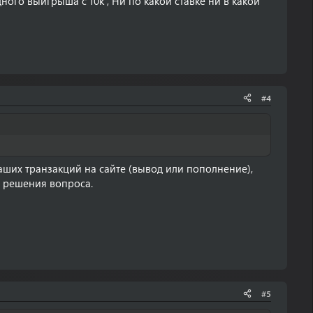
ного выигрыша с 10к , Ни по какой ставке ни в какой
#4
ваших транзакций на сайте (вывод или пополнение),
 решения вопроса.
#5