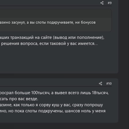
#9
 казино засунул, а вы слоты подкручиваете, ни бонусов
ваших транзакций на сайте (вывод или пополнение),
ешения вопроса, если таковой у вас имеется. .
#10
росрал больше 100тысяч, а вывел всего лишь 18тысяч,
сать про вас везде.
зине, как только я сорву куш у вас, сразу попрошу
о, но пока слоты подкручены, шансов ноль у меня