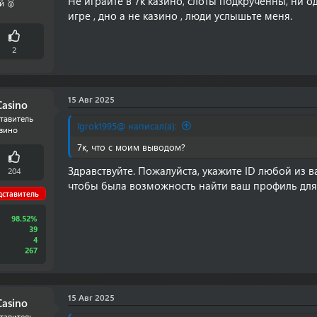
Не играйте в 7к казино, слоты подкрученны, ни од
й 🥈
игре , дно а не казино , люди услышьте меня.
2
15 Авг 2025
Casino
тавитель
Igrok1995@ написал(а):
зино
7к, что с моим выводом?
Здравствуйте. Пожалуйста, укажите ID любой из 
204
чтобы была возможность найти ваш профиль для
ставитель
98.52%
39
4
267
15 Авг 2025
Casino
тавитель