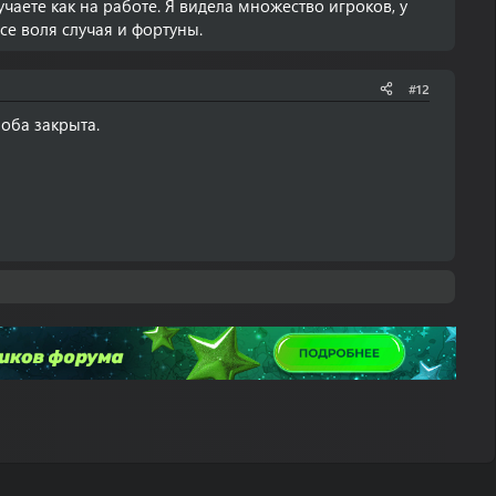
чаете как на работе. Я видела множество игроков, у
се воля случая и фортуны.
#12
оба закрыта.