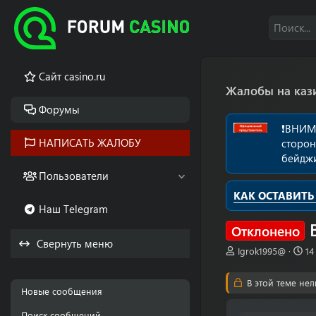
Cайт casino.ru
Жалобы на каз
Форумы
❗️ВНИМ
НАПИСАТЬ ЖАЛОБУ
сторон
бейдж
Пользователи
КАК ОСТАВИТЬ
Наш Telegram
Отклонено
Свернуть меню
А
Д
Igrok1995@
14
в
а
т
т
В этой теме нел
о
а
Новые сообщения
р
н
т
а
Поиск сообщений