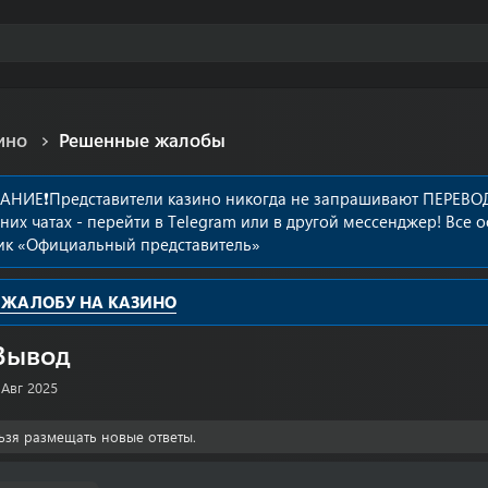
ино
Решенные жалобы
АНИЕ❗️Представители казино никогда не запрашивают ПЕРЕВОД
них чатах - перейти в Telegram или в другой мессенджер! В
ик «Официальный представитель»
 ЖАЛОБУ НА КАЗИНО
Вывод
 Авг 2025
ьзя размещать новые ответы.