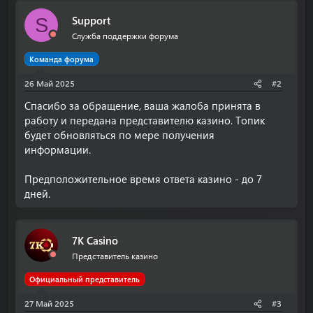
Support
S
Служба поддержки форума
Команда форума
26 Май 2025
#2
Спасибо за обращение, ваша жалоба принята в
работу и передана представителю казино. Топик
будет обновляться по мере получения
информации.
Предположительное время ответа казино - до 7
дней.
7K Casino
Представитель казино
Официальный представитель
27 Май 2025
#3