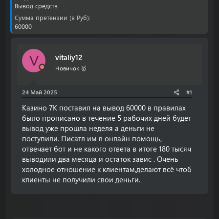
о
а
Вывод средств
р
н
Сумма претензии (в Руб)
т
а
60000
е
ч
м
а
ы
л
а
vitaliy12
V
Новичок 🥇
24 Май 2025
#1
Казино 7К поставил на вывод 60000 в правилах
было прописано в течение 5 рабочих дней будет
вывод уже прошла неделя а деньги не
поступили. Писатл им в онлайн помощь,
отвечает бот и не какого ответа в итоге 180 тысяч
выводили два месяца и остаток завис . Очень
холодное отношение к клиентам,делают всё чтоб
клиенты не получили свои деньги.