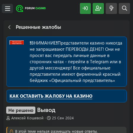
Решенные жалобы
❗️ВНИМАНИЕ❗️Представители казино никогда
не запрашивают ПЕРЕВОДЫ ДЕНЕГ! Они не
просят вас передать личные данные в
сторонних чатах - перейти в Telegram или в
другой мессенджер! Все официальные
представители имеют фирменный красный
бейджик «Официальный представитель»
КАК ОСТАВИТЬ ЖАЛОБУ НА КАЗИНО
Вывод
Не решено
А
Д
Алексей Кошевой
25 Сен 2024
в
а
т
т
В этой теме нельзя размещать новые ответы.