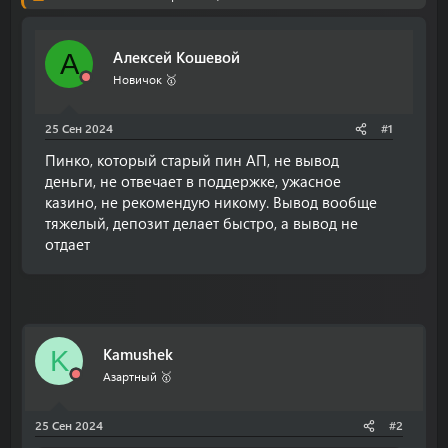
о
а
р
н
т
а
Алексей Кошевой
е
ч
А
м
а
Новичок 🥇
ы
л
а
25 Сен 2024
#1
Пинко, который старый пин АП, не вывод
деньги, не отвечает в поддержке, ужасное
казино, не рекомендую никому. Вывод вообще
тяжелый, депозит делает быстро, а вывод не
отдает
Kamushek
K
Азартный 🥇
25 Сен 2024
#2