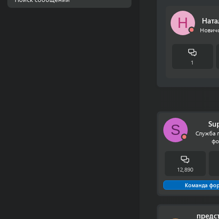
е
ч
м
а
Н
Ната
ы
л
Новичо
а
1
Su
S
Служба 
фо
12,890
Команда фо
предс