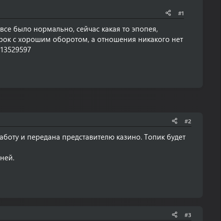
#1
 все было нормально, сейчас какая то эпопея,
рок с хорошим оборотом, а отношения никакого нет
113529597
#2
аботу и передана представителю казино. Топик будет
ней.
#3