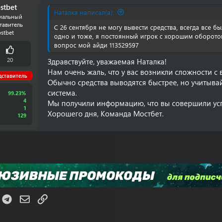
stbet
Наталка написал(а):
иальный
тавитель
С 26 сентября не могу вывести средства, всегда все 
stbet
одно и тоже, я постоянный игрок с хорошим оборотом
вопрос мой айди 113529597
20
Здравствуйте, уважаемая Наталка!
Нам очень жаль, что у вас возникли сложности с 
ставитель
Обычно средства выводятся быстрее, но учитывай
система.
99.23%
4
Мы получили информацию, что вы совершили ус
1
Хорошего дня, Команда Мостбет.
129
K
Telegram
Электронная почта
Ссылка