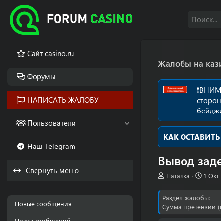
Cайт casino.ru
Жалобы на каз
Форумы
❗️ВНИМ
НАПИСАТЬ ЖАЛОБУ
сторон
бейдж
Пользователи
КАК ОСТАВИТЬ
Наш Telegram
Вывод зад
Свернуть меню
А
Д
Наталка
1 Окт
в
а
т
т
Раздел жалобы
о
а
Новые сообщения
Сумма претензии (в
р
н
т
а
Поиск сообщений