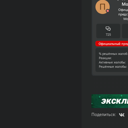
Mo
П
Офиц
предс
Mo
725
Официальный пред
% решённых жалоб
Реакции
Активные жалобы
Решённые жалобы
V
Поделиться: