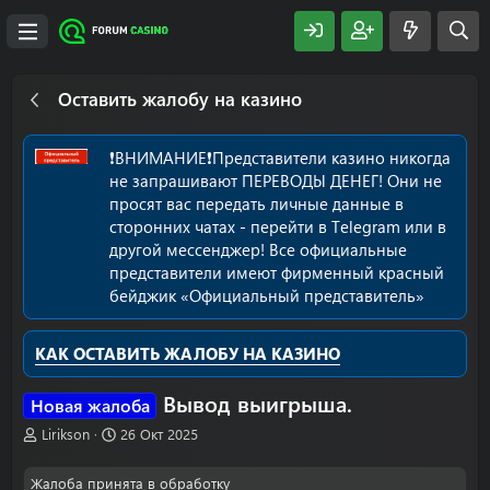
Оставить жалобу на казино
❗️ВНИМАНИЕ❗️Представители казино никогда
не запрашивают ПЕРЕВОДЫ ДЕНЕГ! Они не
просят вас передать личные данные в
сторонних чатах - перейти в Telegram или в
другой мессенджер! Все официальные
представители имеют фирменный красный
бейджик «Официальный представитель»
КАК ОСТАВИТЬ ЖАЛОБУ НА КАЗИНО
Вывод выигрыша.
Новая жалоба
А
Д
Lirikson
26 Окт 2025
в
а
т
т
Жалоба принята в обработку