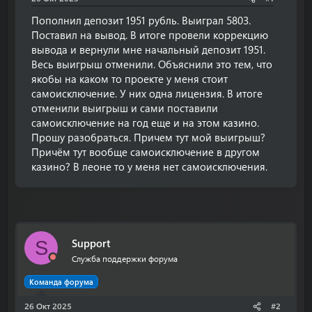
Пополнил депозит 1951 рубль. Выиграл 5803.
Поставил на вывод. В итоге провели коррекцию
вывода и вернули мне начальный депозит 1951.
Весь выигрыш отменили. Объяснили это тем, что
якобы на каком то проекте у меня стоит
самоисключение. У них одна лицензия. В итоге
отменили выигрыш и сами поставили
самоисключение на год еще и на этом казино.
Прошу разобраться. Причем тут мой выигрыш?
Причём тут вообще самоисключение в другом
казино? В леоне то у меня нет самоисключения.
Support
S
Служба поддержки форума
Команда форума
26 Окт 2025
#2