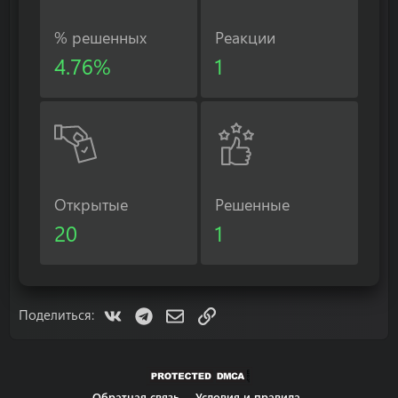
% решенных
Реакции
4.76%
1
Открытые
Решенные
20
1
VK
Telegram
Электронная почта
Ссылка
Поделиться:
Обратная связь
Условия и правила