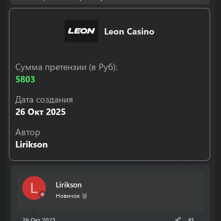
о
а
р
н
т
а
е
ч
Leon Casino
м
а
ы
л
а
Сумма претензии (в Руб)
5803
Дата создания
26 Окт 2025
Автор
Lirikson
Lirikson
L
Новичок 🥉
26 Окт 2025
#1