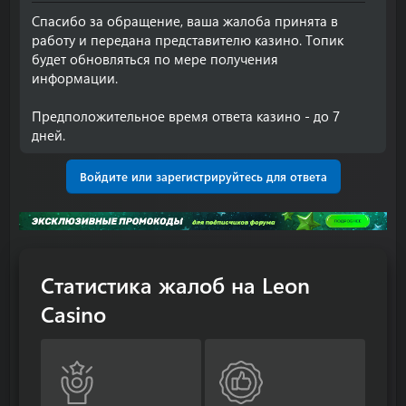
Спасибо за обращение, ваша жалоба принята в
работу и передана представителю казино. Топик
будет обновляться по мере получения
информации.
Предположительное время ответа казино - до 7
дней.
Войдите или зарегистрируйтесь для ответа
Статистика жалоб на Leon
Casino