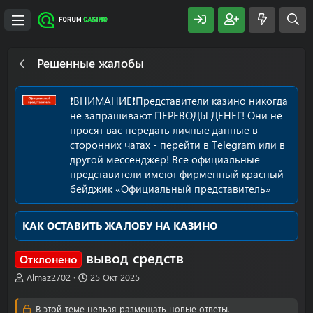
Решенные жалобы
❗️ВНИМАНИЕ❗️Представители казино никогда
не запрашивают ПЕРЕВОДЫ ДЕНЕГ! Они не
просят вас передать личные данные в
сторонних чатах - перейти в Telegram или в
другой мессенджер! Все официальные
представители имеют фирменный красный
бейджик «Официальный представитель»
КАК ОСТАВИТЬ ЖАЛОБУ НА КАЗИНО
вывод средств
Отклонено
А
Д
Almaz2702
25 Окт 2025
в
а
т
т
В этой теме нельзя размещать новые ответы.