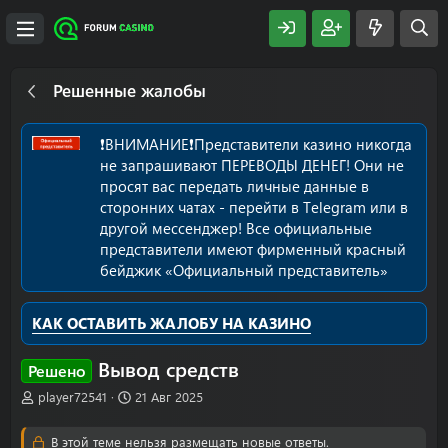
Решенные жалобы
❗️ВНИМАНИЕ❗️Представители казино никогда
не запрашивают ПЕРЕВОДЫ ДЕНЕГ! Они не
просят вас передать личные данные в
сторонних чатах - перейти в Telegram или в
другой мессенджер! Все официальные
представители имеют фирменный красный
бейджик «Официальный представитель»
КАК ОСТАВИТЬ ЖАЛОБУ НА КАЗИНО
Вывод средств
Решено
А
Д
player72541
21 Авг 2025
в
а
т
т
В этой теме нельзя размещать новые ответы.