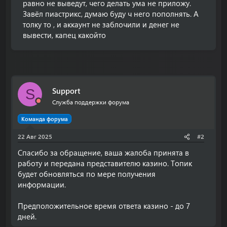
равно не выведут, чего делать ума не приложу.
Завёл пиастрикс, думаю буду ч него пополнять. А
толку то , и аккаунт не заблочили и денег не
вывести, капец какойто
Support
S
Служба поддержки форума
Команда форума
22 Авг 2025
#2
Спасибо за обращение, ваша жалоба принята в
работу и передана представителю казино. Топик
будет обновляться по мере получения
информации.
Предположительное время ответа казино - до 7
дней.