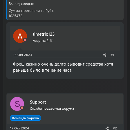
о
а
Вывод средств
р
н
Сумма претензии (в Руб)
т
а
1025472
е
ч
м
а
ы
л
а
timetrix123
Азартный 🥈
16 Окт 2024
#1
Фреш казино очень долго выводит средства хотя
раньше было в течение часа
Support
S
Служба поддержки форума
Команда форума
17 Окт 2024
#2