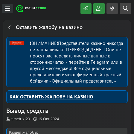
Оставить жалобу на казино
❗️ВНИМАНИЕ❗️Представители казино никогда
не запрашивают ПЕРЕВОДЫ ДЕНЕГ! Они не
просят вас передать личные данные в
сторонних чатах - перейти в Telegram или в
другой мессенджер! Все официальные
представители имеют фирменный красный
бейджик «Официальный представитель»
КАК ОСТАВИТЬ ЖАЛОБУ НА КАЗИНО
Вывод средств
А
Д
timetrix123
16 Окт 2024
в
а
т
т
Раздел жалобы