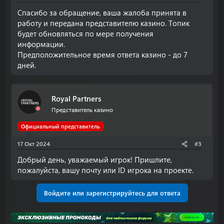
Спасибо за обращение, ваша жалоба принята в
работу и передана представителю казино. Топик
будет обновляться по мере получения
информации.
Предположительное время ответа казино - до 7
дней.
Royal Partners
Представитель казино
Официальный представитель
17 Окт 2024
#3
Добрый день, уважаемый игрок! Пришлите,
пожалуйста, вашу почту или ID игрока на проекте.
Войдите или зарегистрируйтесь для ответа