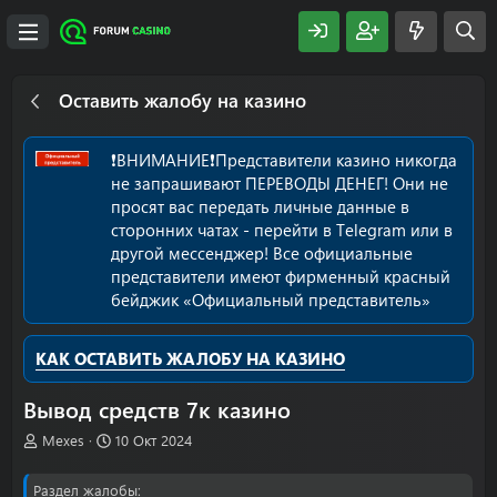
Оставить жалобу на казино
❗️ВНИМАНИЕ❗️Представители казино никогда
не запрашивают ПЕРЕВОДЫ ДЕНЕГ! Они не
просят вас передать личные данные в
сторонних чатах - перейти в Telegram или в
другой мессенджер! Все официальные
представители имеют фирменный красный
бейджик «Официальный представитель»
КАК ОСТАВИТЬ ЖАЛОБУ НА КАЗИНО
Вывод средств 7к казино
А
Д
Mexes
10 Окт 2024
в
а
т
т
Раздел жалобы