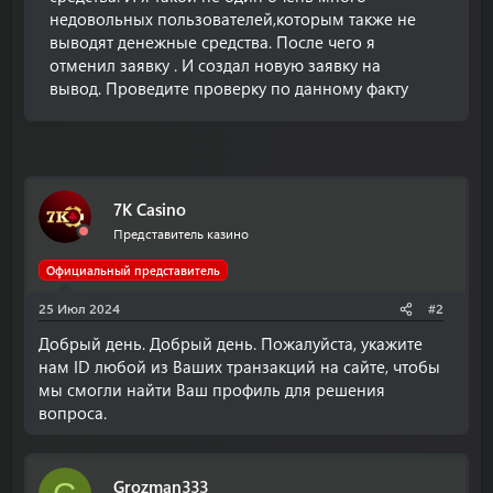
недовольных пользователей,которым также не
выводят денежные средства. После чего я
отменил заявку . И создал новую заявку на
вывод. Проведите проверку по данному факту
7K Casino
Представитель казино
Официальный представитель
25 Июл 2024
#2
Добрый день. Добрый день. Пожалуйста, укажите
нам ID любой из Ваших транзакций на сайте, чтобы
мы смогли найти Ваш профиль для решения
вопроса.
Grozman333