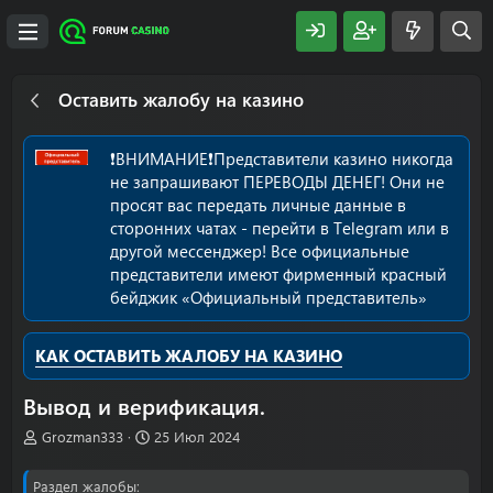
Оставить жалобу на казино
❗️ВНИМАНИЕ❗️Представители казино никогда
не запрашивают ПЕРЕВОДЫ ДЕНЕГ! Они не
просят вас передать личные данные в
сторонних чатах - перейти в Telegram или в
другой мессенджер! Все официальные
представители имеют фирменный красный
бейджик «Официальный представитель»
КАК ОСТАВИТЬ ЖАЛОБУ НА КАЗИНО
Вывод и верификация.
А
Д
Grozman333
25 Июл 2024
в
а
т
т
Раздел жалобы