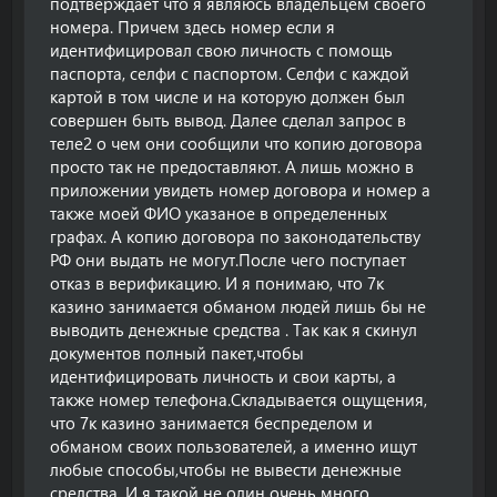
подтверждает что я являюсь владельцем своего
номера. Причем здесь номер если я
идентифицировал свою личность с помощь
паспорта, селфи с паспортом. Селфи с каждой
картой в том числе и на которую должен был
совершен быть вывод. Далее сделал запрос в
теле2 о чем они сообщили что копию договора
просто так не предоставляют. А лишь можно в
приложении увидеть номер договора и номер а
также моей ФИО указаное в определенных
графах. А копию договора по законодательству
РФ они выдать не могут.После чего поступает
отказ в верификацию. И я понимаю, что 7к
казино занимается обманом людей лишь бы не
выводить денежные средства . Так как я скинул
документов полный пакет,чтобы
идентифицировать личность и свои карты, а
также номер телефона.Складывается ощущения,
что 7к казино занимается беспределом и
обманом своих пользователей, а именно ищут
любые способы,чтобы не вывести денежные
средства. И я такой не один очень много