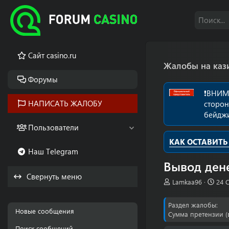
Cайт casino.ru
Жалобы на каз
Форумы
❗️ВНИМ
НАПИСАТЬ ЖАЛОБУ
сторон
бейдж
Пользователи
КАК ОСТАВИТЬ
Наш Telegram
Вывод ден
Свернуть меню
А
Д
Lamkaa96
24 
в
а
т
т
Раздел жалобы
о
а
Новые сообщения
Сумма претензии (в
р
н
т
а
Поиск сообщений