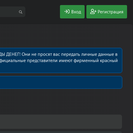
Вход
Регистрация
Ы ДЕНЕГ! Они не просят вас передать личные данные в
се официальные представители имеют фирменный красный