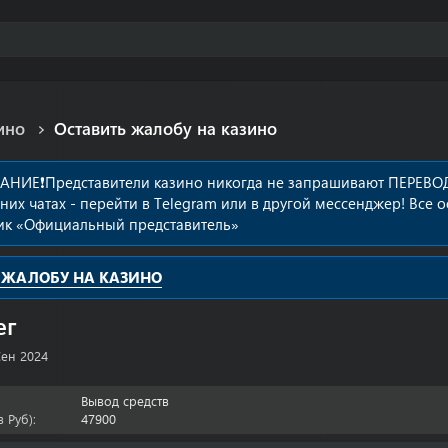
ино
Оставить жалобу на казино
АНИЕ❗️Представители казино никогда не запрашивают ПЕРЕВОД
них чатах - перейти в Telegram или в другой мессенджер! В
ик «Официальный представитель»
 ЖАЛОБУ НА КАЗИНО
ег
Сен 2024
Вывод средств
 Руб)
47900