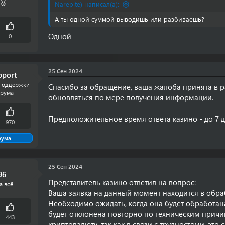
🥈
Narepite) написал(а):
А ты одной суммой выводишь или разбиваешь?
Одной
0
25 Сен 2024
pport
поддержки
Спасибо за обращение, ваша жалоба принята в р
рума
обновляться по мере получения информации.
Предположительное время ответа казино - до 7 д
970
рума
25 Сен 2024
96
Представитель казино ответил на вопрос:
а всё
Ваша заявка на данный момент находится в обра
Необходимо ожидать, когда она будет обработана
будет отклонена повторно по техническим причи
443
криптовалюту, так как в связи с трудностями, э