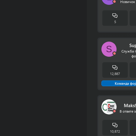
Новичок 
5
Su
S
Служба 
фо
12,887
Команда фо
Maks
В ответе з
10,872