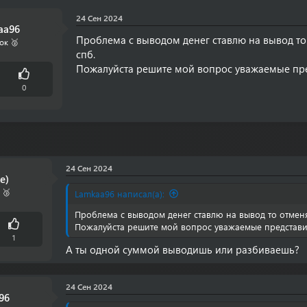
24 Сен 2024
aa96
Проблема с выводом денег ставлю на вывод то
ок 🥈
спб.
Пожалуйста решите мой вопрос уважаемые пре
0
24 Сен 2024
e)
 🥉
Lamkaa96 написал(а):
Проблема с выводом денег ставлю на вывод то отмен
Пожалуйста решите мой вопрос уважаемые представи
1
А ты одной суммой выводишь или разбиваешь?
24 Сен 2024
96