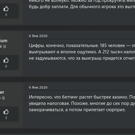
будь добр заплати. Для обычного игрока это выгл
5
6 Янв 2026
ium
Цифры, конечно, показательные. 185 человек — эт
й 🥇
выигрывают и вполне ощутимо. А 212 тысяч налог
не задумываются, что за выигрыш придется отчит
0
6 Янв 2026
er
Интересно, что беттинг растет быстрее казино. По
 🥇
увидела налоговая. Похоже, многие до сих пор д
заморачиваться, а потом прилетает сюрприз.
3