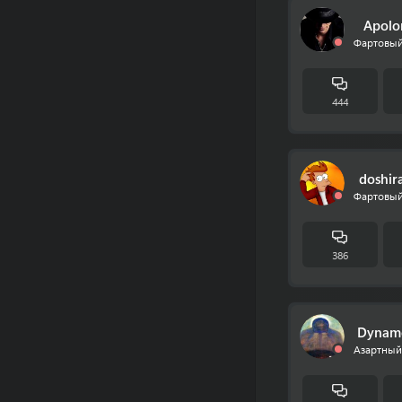
Apolo
Фартовый
444
doshir
Фартовый
386
Dynamo
Азартный