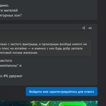
димо.
оги жителей
 игорных зон?
#8
олько с чистого выигрыша, а проигрыши вообще никого не
 плюс на копейки — и именно с них будь добр заплати.
алоговой логика железная.
чистого
 миллионы" и
но 4% удержат
Войдите или зарегистрируйтесь для ответа