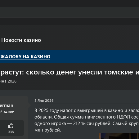
Новости казино
 ЖАЛОБУ НА КАЗИНО
астут: сколько денег унесли томские и
 Янв 2026
5 Янв 2026
serman
В 2025 году налог с выигрышей в казино и зал
ый админ
области. Общая сумма начисленного НДФЛ сост
одного игрока — 212 тысяч рублей. Самый кру
млн рублей.
338