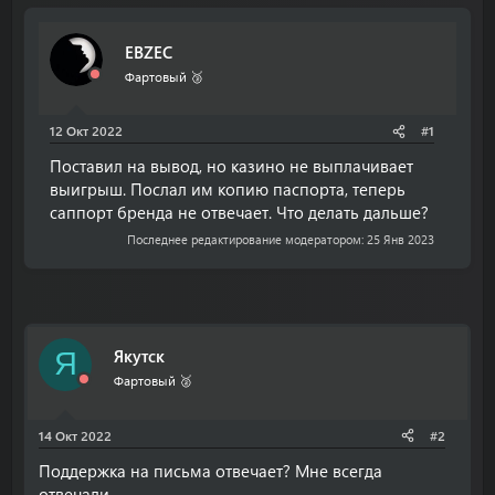
т
т
о
а
EBZEC
р
н
т
а
Фартовый 🥉
е
ч
м
а
12 Окт 2022
#1
ы
л
а
Поставил на вывод, но казино не выплачивает
выигрыш. Послал им копию паспорта, теперь
саппорт бренда не отвечает. Что делать дальше?
Последнее редактирование модератором:
25 Янв 2023
Якутск
Я
Фартовый 🥈
14 Окт 2022
#2
Поддержка на письма отвечает? Мне всегда
отвечали...