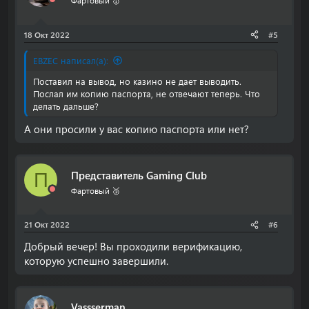
Фартовый 🥇
18 Окт 2022
#5
EBZEC написал(а):
Поставил на вывод, но казино не дает выводить.
Послал им копию паспорта, не отвечают теперь. Что
делать дальше?
А они просили у вас копию паспорта или нет?
Представитель Gaming Club
П
Фартовый 🥉
21 Окт 2022
#6
Добрый вечер! Вы проходили верификацию,
которую успешно завершили.
Vassserman