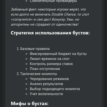
Сомнительные провайдеры
Забавный факт: некоторые игроки верят, что
если долго не включать Double Chance, то слот
«соскучится» и сам даст бонуску. Увы, но
алгоритмы не страдают от одиночества!
Стратегия использования бустов:​
Базовые правила
Фиксированный бюджет на бусты
Лимит времени на слот
Контроль размера ставок
План отступления
Тактические моменты
Чередование режимов
Анализ результатов
Выбор подходящего момента
Учет волатильности
Мифы о бустах:​