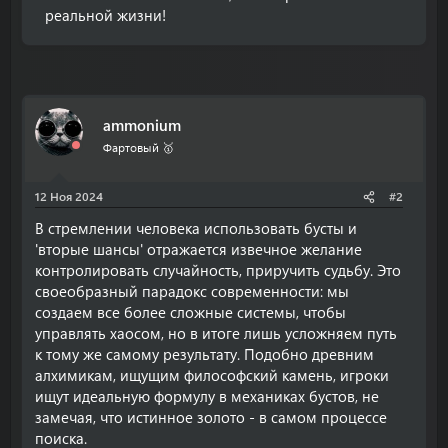
реальной жизни!
ammonium
Фартовый 🥇
12 Ноя 2024
#2
В стремлении человека использовать бусты и
'вторые шансы' отражается извечное желание
контролировать случайность, приручить судьбу. Это
своеобразный парадокс современности: мы
создаем все более сложные системы, чтобы
управлять хаосом, но в итоге лишь усложняем путь
к тому же самому результату. Подобно древним
алхимикам, ищущим философский камень, игроки
ищут идеальную формулу в механиках бустов, не
замечая, что истинное золото - в самом процессе
поиска.