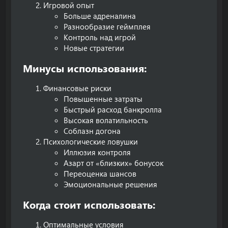
Игровой опыт
Больше адреналина
Разнообразие геймплея
Контроль над игрой
Новые стратегии
Минусы использования:​
Финансовые риски
Повышенные затраты
Быстрый расход банкролла
Высокая волатильность
Соблазн догона
Психологические ловушки
Иллюзия контроля
Азарт от «близких» бонусок
Переоценка шансов
Эмоциональные решения
Когда стоит использовать:​
Оптимальные условия