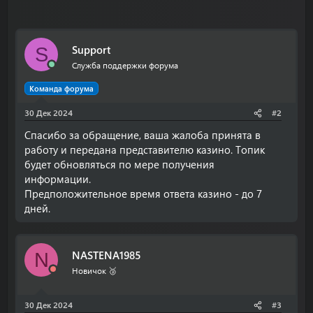
Support
S
Служба поддержки форума
Команда форума
30 Дек 2024
#2
Спасибо за обращение, ваша жалоба принята в
работу и передана представителю казино. Топик
будет обновляться по мере получения
информации.
Предположительное время ответа казино - до 7
дней.
NASTENA1985
N
Новичок 🥉
30 Дек 2024
#3