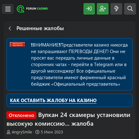
Решенные жалобы
❗️ВНИМАНИЕ❗️Представители казино никогда
не запрашивают ПЕРЕВОДЫ ДЕНЕГ! Они не
просят вас передать личные данные в
сторонних чатах - перейти в Telegram или в
другой мессенджер! Все официальные
представители имеют фирменный красный
бейджик «Официальный представитель»
КАК ОСТАВИТЬ ЖАЛОБУ НА КАЗИНО
Вулкан 24 скамеры установили
Отклонено
высокую комиссию... жалоба
А
Д
AngrySmile
5 Июн 2023
в
а