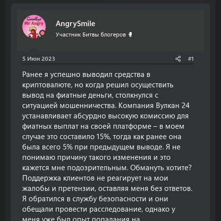
т
т
о
а
AngrySmile
р
н
т
а
Участник Битвы блогеров 🥊
е
ч
м
а
5 Июн 2023
#1
ы
л
а
Ранее я успешно выводил средства в
криптовалюте, но когда решил осуществить
вывод на фиатные деньги, столкнулся с
ситуацией мошенничества. Компания Вулкан 24
устанавливает абсурдно высокую комиссию для
фиатных выплат на своей платформе – в моем
случае это составило 15%, тогда как ранее она
была всего 5% при предыдущем выводе. Я не
понимаю причину такого изменения и это
кажется мне подозрительным. Обмануть хотите?
Поддержка клиентов не реагирует на мои
жалобы и претензии, оставляя меня без ответов.
Я обратился в службу безопасности и они
обещали провести расследование, однако у
меня уже был опыт попадания на