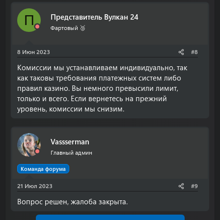
Представитель Вулкан 24
П
Фартовый 🥉
8 Июн 2023
#8
Комиссии мы устанавливаем индивидуально, так
как таковы требования платежных систем либо
правил казино. Вы немного превысили лимит,
только и всего. Если вернетесь на прежний
уровень, комиссии мы снизим.
Vassserman
Главный админ
Команда форума
21 Июл 2023
#9
Вопрос решен, жалоба закрыта.