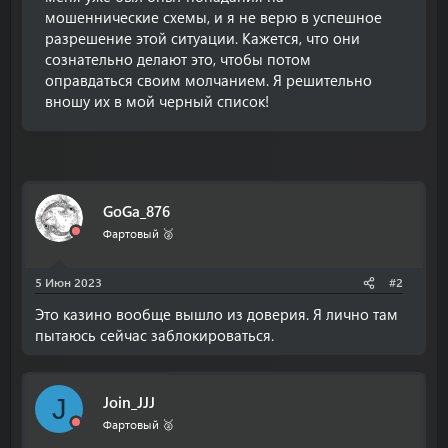
мошеннические схемы, и я не верю в успешное
разрешение этой ситуации. Кажется, что они
сознательно делают это, чтобы потом
оправдаться своим молчанием. Я решительно
вношу их в мой черный список!
GoGa_876
Фартовый 🥈
5 Июн 2023
#2
Это казино вообще вышло из доверия. Я лично там
пытаюсь сейчас заблокироваться.
Join_JJJ
J
Фартовый 🥈