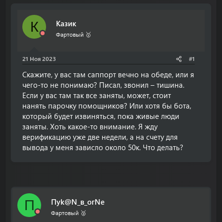
т
т
о
а
Казик
К
р
н
т
а
Фартовый 🥇
е
ч
м
а
21 Ноя 2023
#1
ы
л
а
Скажите, у вас там саппорт вечно на обеде, или я
чего-то не понимаю? Писал, звонил – тишина.
Если у вас там так все заняты, может, стоит
нанять парочку помощников? Или хотя бы бота,
который будет извиняться, пока живые люди
заняты. Хоть какое-то внимание. Я жду
верификацию уже две недели, а на счету для
вывода у меня зависло около 50к. Что делать?
Пyk@N_в_огNe
П
Фартовый 🥈