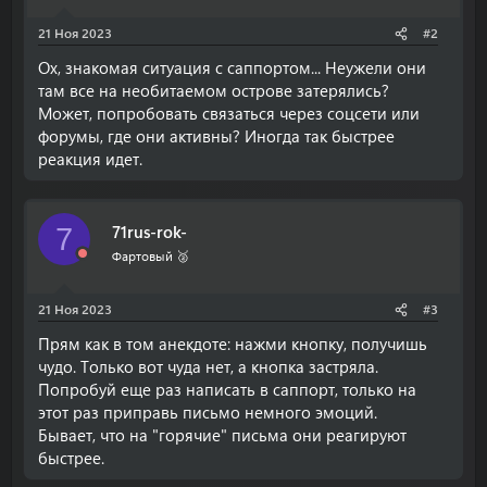
21 Ноя 2023
#2
Ох, знакомая ситуация с саппортом... Неужели они
там все на необитаемом острове затерялись?
Может, попробовать связаться через соцсети или
форумы, где они активны? Иногда так быстрее
реакция идет.
71rus-rok-
7
Фартовый 🥈
21 Ноя 2023
#3
Прям как в том анекдоте: нажми кнопку, получишь
чудо. Только вот чуда нет, а кнопка застряла.
Попробуй еще раз написать в саппорт, только на
этот раз приправь письмо немного эмоций.
Бывает, что на "горячие" письма они реагируют
быстрее.