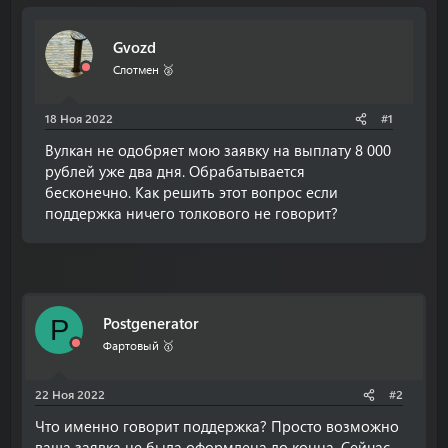
т
т
о
а
Gvozd
р
н
т
а
Слотмен 🥈
е
ч
м
а
18 Ноя 2022
#1
ы
л
а
Вулкан не одобряет мою заявку на выплату 8 000
рублей уже два дня. Обрабатывается
бесконечно. Как решить этот вопрос если
поддержка ничего толкового не говорит?
Postgenerator
P
Фартовый 🥇
22 Ноя 2022
#2
Что именно говорит поддержка? Просто возможно
ваша заявка не была оформлена до конца. Сейчас