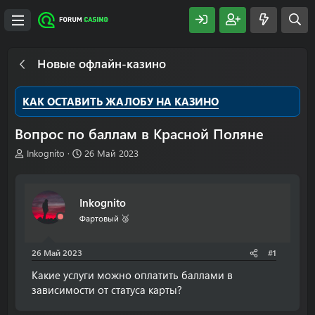
Новые офлайн-казино
КАК ОСТАВИТЬ ЖАЛОБУ НА КАЗИНО
Вопрос по баллам в Красной Поляне
А
Д
Inkognito
26 Май 2023
в
а
т
т
о
а
Inkognito
р
н
т
а
Фартовый 🥉
е
ч
м
а
26 Май 2023
#1
ы
л
а
Какие услуги можно оплатить баллами в
зависимости от статуса карты?