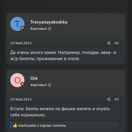
Travyanayakoshka
T
Фартовый 🥉
29 Май 2023
#2
Да очень много какие. Например, поездки, авиа- и
ж/д-билеты, проживание в отеле.
Ork
O
Фартовый 🥈
29 Май 2023
#3
Кстати, баллы можно на фишки менять и играть
себе нормально..
Markizzetta
и
Kapitan-Amerika
Р
е