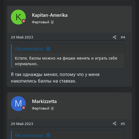
а
к
Kapitan-Amerika
K
ц
и
Фартовый 🥈
и
:
29 Май 2023
#4
Ork написал(а):
Кстати, баллы можно на фишки менять и играть себе
нормально..
Я так однажды менял, потому что у меня
накопились баллы на ставках.
Markizzetta
M
Фартовый 🥉
29 Май 2023
#5
Ork написал(а):