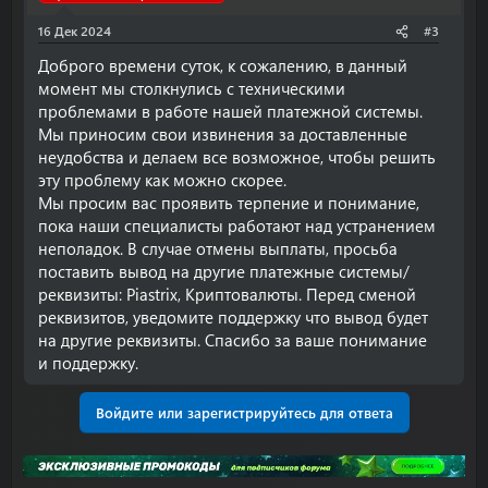
16 Дек 2024
#3
Доброго времени суток, к сожалению, в данный
момент мы столкнулись с техническими
проблемами в работе нашей платежной системы.
Мы приносим свои извинения за доставленные
неудобства и делаем все возможное, чтобы решить
эту проблему как можно скорее.
Мы просим вас проявить терпение и понимание,
пока наши специалисты работают над устранением
неполадок. В случае отмены выплаты, просьба
поставить вывод на другие платежные системы/
реквизиты: Piastrix, Криптовалюты. Перед сменой
реквизитов, уведомите поддержку что вывод будет
на другие реквизиты. Спасибо за ваше понимание
и поддержку.
Войдите или зарегистрируйтесь для ответа