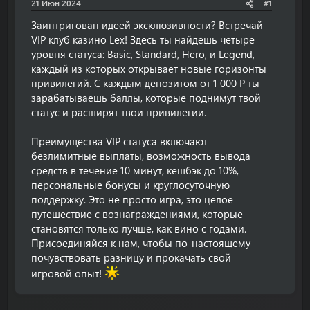
21 Июн 2024
а
#1
Заинтригован идеей эксклюзивности? Встречай
VIP клуб казино Lex! Здесь ты найдешь четыре
уровня статуса: Basic, Standard, Hero, и Legend,
каждый из которых открывает новые горизонты
привилегий. С каждым депозитом от 1 000 Р ты
зарабатываешь баллы, которые поднимут твой
статус и расширят твои привилегии.
Преимущества VIP статуса включают
безлимитные выплаты, возможность вывода
средств в течение 10 минут, кешбэк до 10%,
персональные бонусы и круглосуточную
поддержку. Это не просто игра, это целое
путешествие с вознаграждениями, которые
становятся только лучше, как вино с годами.
Присоединяйся к нам, чтобы по-настоящему
почувствовать разницу и прокачать свой
игровой опыт!