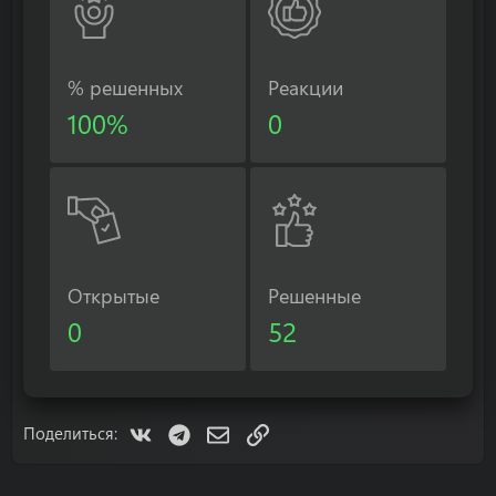
% решенных
Реакции
100%
0
Открытые
Решенные
0
52
VK
Telegram
Электронная почта
Ссылка
Поделиться: