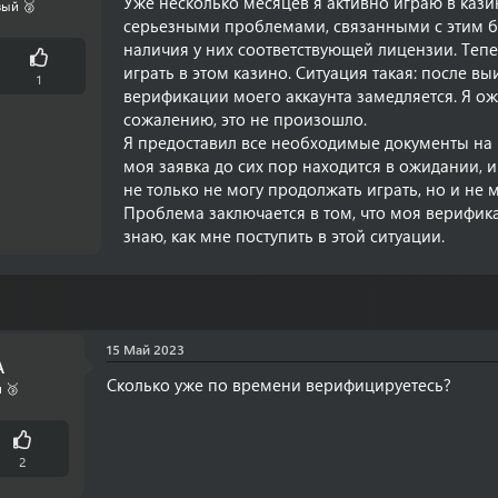
Уже несколько месяцев я активно играю в казин
ый 🥈
серьезными проблемами, связанными с этим б
наличия у них соответствующей лицензии. Теп
играть в этом казино. Ситуация такая: после в
1
верификации моего аккаунта замедляется. Я ожи
сожалению, это не произошло.
Я предоставил все необходимые документы на 
моя заявка до сих пор находится в ожидании, и
не только не могу продолжать играть, но и не
Проблема заключается в том, что моя верифик
знаю, как мне поступить в этой ситуации.
15 Май 2023
A
Сколько уже по времени верифицируетесь?
 🥉
2