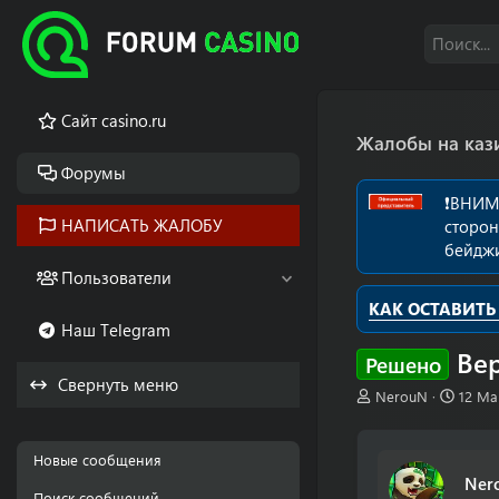
Cайт casino.ru
Жалобы на каз
Форумы
❗️ВНИМ
НАПИСАТЬ ЖАЛОБУ
сторон
бейдж
Пользователи
КАК ОСТАВИТЬ
Наш Telegram
Ве
Решено
Свернуть меню
А
Д
NerouN
12 Ма
в
а
т
т
о
а
Новые сообщения
р
н
Ner
т
а
Поиск сообщений