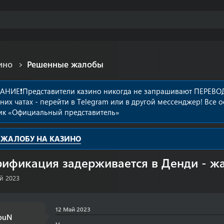
ино
Решенные жалобы
АНИЕ❗️Представители казино никогда не запрашивают ПЕРЕВОД
них чатах - перейти в Telegram или в другой мессенджер! В
ик «Официальный представитель»
 ЖАЛОБУ НА КАЗИНО
рификация задерживается в Денди - ж
й 2023
12 Май 2023
ouN