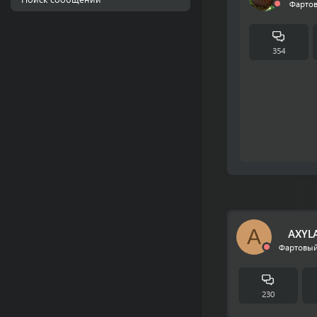
Фартов
е
ч
м
а
ы
л
а
354
A
AXYL
Фартовый
230