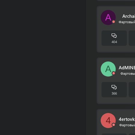
A
Archai
Фартовый
404
A
AdMIN
Фартовы
366
4
4еrtovk
Фартовый