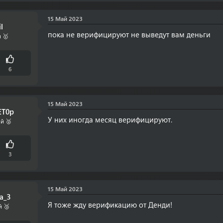
15 Май 2023
l
пока не верифицируют не выведут вам деньги
 🥇
6
15 Май 2023
ET0p
У них иногда месяц верифицируют.
й 🥈
3
15 Май 2023
a_3
Я тоже жду верификацию от Денди!
 🥉