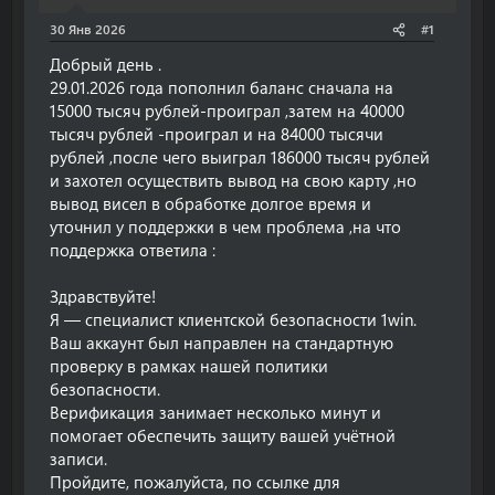
30 Янв 2026
#1
Добрый день .
29.01.2026 года пополнил баланс сначала на
15000 тысяч рублей-проиграл ,затем на 40000
тысяч рублей -проиграл и на 84000 тысячи
рублей ,после чего выиграл 186000 тысяч рублей
и захотел осуществить вывод на свою карту ,но
вывод висел в обработке долгое время и
уточнил у поддержки в чем проблема ,на что
поддержка ответила :
Здравствуйте!
Я — специалист клиентской безопасности 1win.
Ваш аккаунт был направлен на стандартную
проверку в рамках нашей политики
безопасности.
Верификация занимает несколько минут и
помогает обеспечить защиту вашей учётной
записи.
Пройдите, пожалуйста, по ссылке для