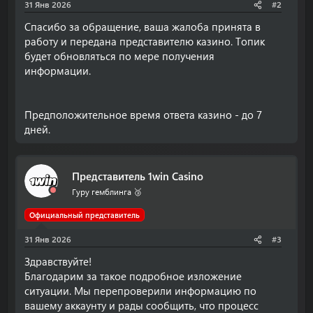
31 Янв 2026
#2
Спасибо за обращение, ваша жалоба принята в
работу и передана представителю казино. Топик
будет обновляться по мере получения
информации.
Предположительное время ответа казино - до 7
дней.
Представитель 1win Casino
Гуру гемблинга 🥉
Официальный представитель
31 Янв 2026
#3
Здравствуйте!
Благодарим за такое подробное изложение
ситуации. Мы перепроверили информацию по
вашему аккаунту и рады сообщить, что процесс