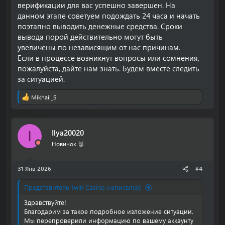
верификации для вас успешно завершен. На
данном этапе советуем подождать 24 часа и начать
поэтапно выводить денежные средства. Сроки
вывода порой действительно могут быть
увеличены по независящим от нас причинам.
Если в процессе возникнут вопросы или сомнения,
пожалуйста, дайте нам знать. Будем вместе следить
за ситуацией.
Mikhail_S
Р
е
а
к
Ilya20020
I
ц
и
Новичок 🥈
и
:
31 Янв 2026
#4
Представитель 1win Casino написал(а):
Здравствуйте!
Благодарим за такое подробное изложение ситуации.
Мы перепроверили информацию по вашему аккаунту