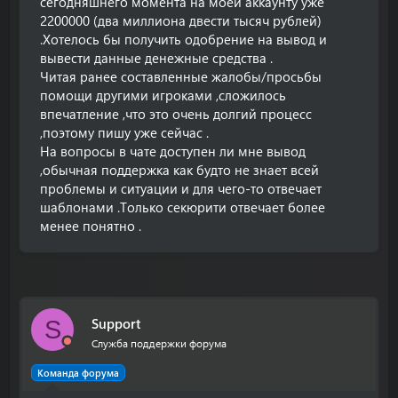
сегодняшнего момента на моей аккаунту уже
2200000 (два миллиона двести тысяч рублей)
.Хотелось бы получить одобрение на вывод и
вывести данные денежные средства .
Читая ранее составленные жалобы/просьбы
помощи другими игроками ,сложилось
впечатление ,что это очень долгий процесс
,поэтому пишу уже сейчас .
На вопросы в чате доступен ли мне вывод
,обычная поддержка как будто не знает всей
проблемы и ситуации и для чего-то отвечает
шаблонами .Только секюрити отвечает более
менее понятно .
Support
S
Служба поддержки форума
Команда форума