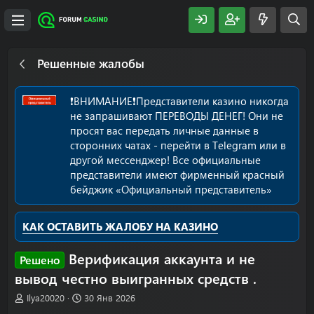
Решенные жалобы
❗️ВНИМАНИЕ❗️Представители казино никогда
не запрашивают ПЕРЕВОДЫ ДЕНЕГ! Они не
просят вас передать личные данные в
сторонних чатах - перейти в Telegram или в
другой мессенджер! Все официальные
представители имеют фирменный красный
бейджик «Официальный представитель»
КАК ОСТАВИТЬ ЖАЛОБУ НА КАЗИНО
Верификация аккаунта и не
Решено
вывод честно выигранных средств .
А
Д
Ilya20020
30 Янв 2026
в
а