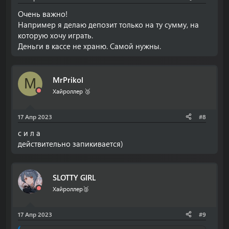
Очень важно!
Например я делаю депозит только на ту сумму, на
которую хочу играть.
Деньги в кассе не храню. Самой нужны.
MrPrikol
M
Хайроллер 🥉
17 Апр 2023
#8
с и л а
действительно запикивается)
SLOTTY GIRL
Хайроллер🥈
17 Апр 2023
#9