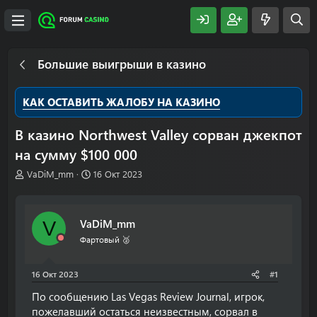
Большие выигрыши в казино
КАК ОСТАВИТЬ ЖАЛОБУ НА КАЗИНО
В казино Northwest Valley сорван джекпот
на сумму $100 000
А
Д
VaDiM_mm
16 Окт 2023
в
а
т
т
о
а
VaDiM_mm
V
р
н
т
а
Фартовый 🥈
е
ч
м
а
16 Окт 2023
#1
ы
л
а
По сообщению Las Vegas Review Journal, игрок,
пожелавший остаться неизвестным, сорвал в