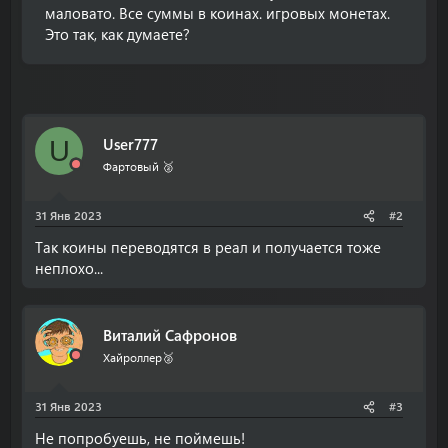
маловато. Все суммы в коинах. игровых монетах.
Это так, как думаете?
User777
U
Фартовый 🥈
31 Янв 2023
#2
Так коины переводятся в реал и получается тоже
неплохо...
Виталий Сафронов
Хайроллер🥈
31 Янв 2023
#3
Не попробуешь, не поймешь!