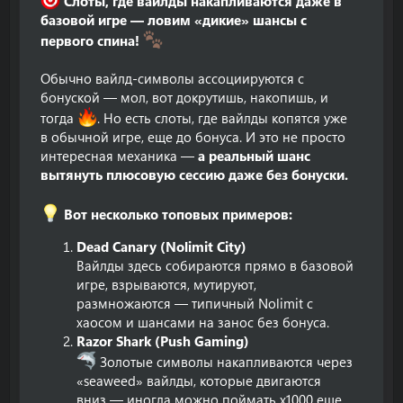
Слоты, где вайлды накапливаются даже в
базовой игре — ловим «дикие» шансы с
первого спина!
Обычно вайлд-символы ассоциируются с
бонуской — мол, вот докрутишь, накопишь, и
тогда
. Но есть слоты, где вайлды копятся уже
в обычной игре, еще до бонуса. И это не просто
интересная механика —
а реальный шанс
вытянуть плюсовую сессию даже без бонуски.
Вот несколько топовых примеров:
Dead Canary (Nolimit City)
Вайлды здесь собираются прямо в базовой
игре, взрываются, мутируют,
размножаются — типичный Nolimit с
хаосом и шансами на занос без бонуса.
Razor Shark (Push Gaming)
Золотые символы накапливаются через
«seaweed» вайлды, которые двигаются
вниз — иногда можно поймать х1000 еще