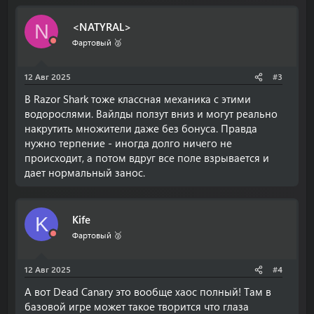
<NATYRAL>
N
Фартовый 🥈
12 Авг 2025
#3
В Razor Shark тоже классная механика с этими
водорослями. Вайлды ползут вниз и могут реально
накрутить множители даже без бонуса. Правда
нужно терпение - иногда долго ничего не
происходит, а потом вдруг все поле взрывается и
дает нормальный занос.
Kife
K
Фартовый 🥈
12 Авг 2025
#4
А вот Dead Canary это вообще хаос полный! Там в
базовой игре может такое творится что глаза