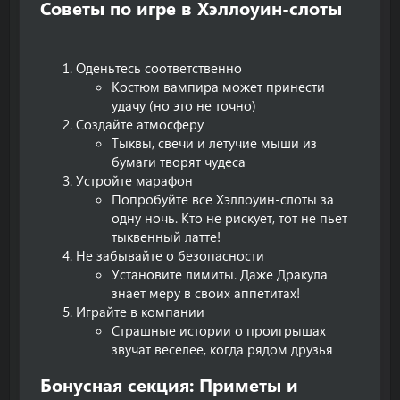
Советы по игре в Хэллоуин-слоты​
Оденьтесь соответственно
Костюм вампира может принести
удачу (но это не точно)
Создайте атмосферу
Тыквы, свечи и летучие мыши из
бумаги творят чудеса
Устройте марафон
Попробуйте все Хэллоуин-слоты за
одну ночь. Кто не рискует, тот не пьет
тыквенный латте!
Не забывайте о безопасности
Установите лимиты. Даже Дракула
знает меру в своих аппетитах!
Играйте в компании
Страшные истории о проигрышах
звучат веселее, когда рядом друзья
Бонусная секция: Приметы и