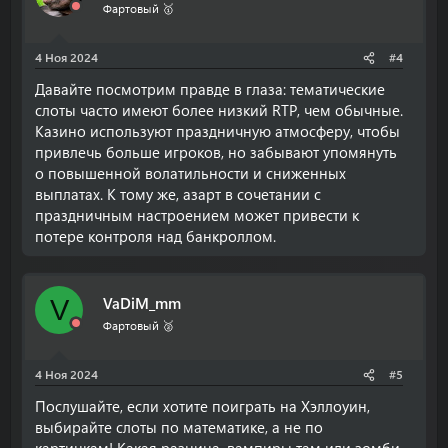
Фартовый 🥇
4 Ноя 2024
#4
Давайте посмотрим правде в глаза: тематические
слоты часто имеют более низкий RTP, чем обычные.
Казино используют праздничную атмосферу, чтобы
привлечь больше игроков, но забывают упомянуть
о повышенной волатильности и сниженных
выплатах. К тому же, азарт в сочетании с
праздничным настроением может привести к
потере контроля над банкроллом.
VaDiM_mm
V
Фартовый 🥈
4 Ноя 2024
#5
Послушайте, если хотите поиграть на Хэллоуин,
выбирайте слоты по математике, а не по