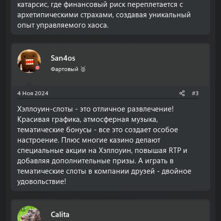
катарсис, где финансовый риск переплетается с
архетипическими страхами, создавая уникальный
опыт управляемого хаоса.
San4os
Фартовый 🥈
4 Ноя 2024
#3
Хэллоуин-слоты - это отличное развлечение!
Красивая графика, атмосферная музыка,
тематические бонусы - все это создает особое
настроение. Плюс многие казино делают
специальные акции на Хэллоуин, повышая RTP и
добавляя дополнительные призы. А играть в
тематические слоты в компании друзей - двойное
удовольствие!
Calita