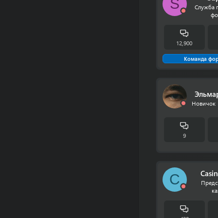
S
Служба 
фо
12,900
Команда фо
Эльма
Новичок 
9
Casi
C
Предс
ка