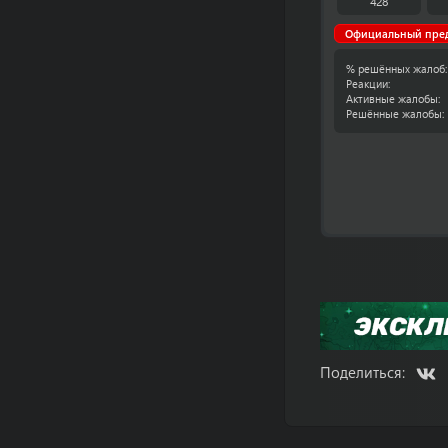
428
Официальный пред
% решённых жалоб
Реакции
Активные жалобы
Решённые жалобы
V
Поделиться: