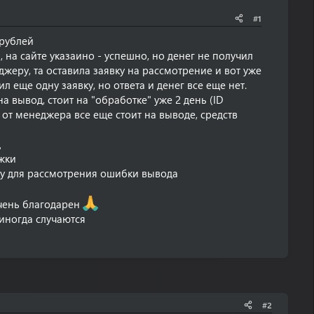
#1
 рублей
, на сайте указаино - успешно, но денег не получил
жеру, та оставила заявку на рассмотрение и вот уже
ил еще одну заявку, но ответа и денег все еще нет.
а вывод, стоит на "обработке" уже 2 день (ID
от менеджера все еще стоит на выводе, средств
д
жки
ку для рассмотрения ошибки вывода
чень благодарен
иногда случаются
#2