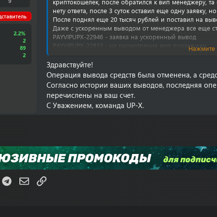
9
криптокошелек, после обратился к вип менеджеру, та 
нету ответа, после 3 суток оставил еще одну заявку, но
ставитель
После поднял еще 20 тысяч рублей и поставил на выво
Даже с ускоренным выводом от менеджера все еще сто
2.2%
PAYVIPUPX-22946 - заявка на ускоренный вывод
2
PAYVIPUPX-22833 - на расмотрение вип поддержки
89
Нажмите д
PAYSUPUPX-94106 - заявка в обычную поддержку для
2
ID аккаунта - 937408
Здравствуйте!
Прошу помочь с данными проблемами, буду очень б
Операция вывода средств была отменена, а сред
Знаю, что казино хорошее, но такие проблемы иногда
Согласно истории ваших выводов, последняя опер
Спасибо за понимание.
перечислены на ваш счет.
С Уважением, команда UP-X.
K
Telegram
Электронная почта
Ссылка