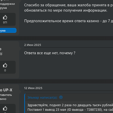
поддержки
Спасибо за обращение, ваша жалоба принята в р
рума
обновляться по мере получения информации.
Предположительное время ответа казино - до 7 д
971
рума
2 Июн 2025
р
Ответа все еще нет, почему ?
🥈
0
12 Июн 2025
no UP-X
тавитель
Эльмар написал(а):
зино
Здравствуйте, поднял 2 раза по двадцать тысяч рубле
Поставил 1 вывод 23 мая (ID вывода - 72887230), на с