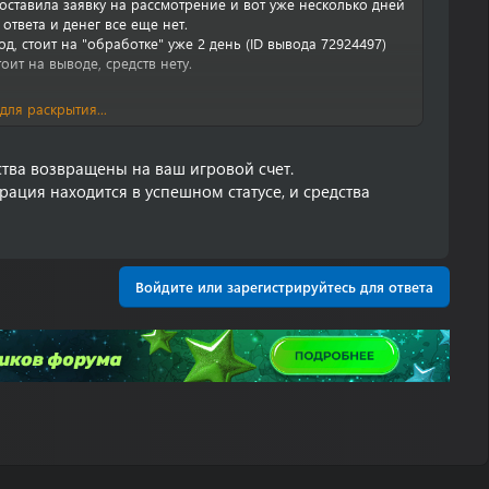
оставила заявку на рассмотрение и вот уже несколько дней
 ответа и денег все еще нет.
д, стоит на "обработке" уже 2 день (ID вывода 72924497)
ит на выводе, средств нету.
ля раскрытия...
 рассмотрения ошибки вывода
лагодарен
ства возвращены на ваш игровой счет.
 случаются
ация находится в успешном статусе, и средства
Войдите или зарегистрируйтесь для ответа