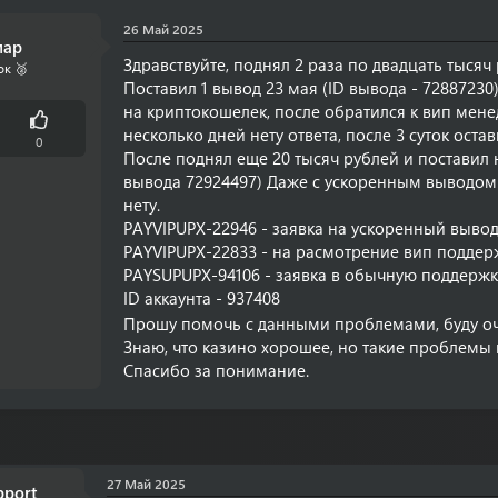
26 Май 2025
мар
Здравствуйте, поднял 2 раза по двадцать тысяч
к 🥈
Поставил 1 вывод 23 мая (ID вывода - 72887230)
на криптокошелек, после обратился к вип менед
несколько дней нету ответа, после 3 суток остав
0
После поднял еще 20 тысяч рублей и поставил н
вывода 72924497) Даже с ускоренным выводом 
нету.
PAYVIPUPX-22946 - заявка на ускоренный выво
PAYVIPUPX-22833 - на расмотрение вип поддер
PAYSUPUPX-94106 - заявка в обычную поддерж
ID аккаунта - 937408
Прошу помочь с данными проблемами, буду о
Знаю, что казино хорошее, но такие проблемы 
Спасибо за понимание.
27 Май 2025
pport