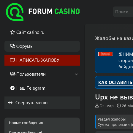
Cайт casino.ru
Жалобы на каз
Форумы
❗️ВНИМ
НАПИСАТЬ ЖАЛОБУ
сторон
бейдж
Пользователи
КАК ОСТАВИТЬ
Наш Telegram
Upx не выв
Свернуть меню
А
Д
Эльмар
26 Ма
в
а
т
т
Раздел жалобы
о
а
Новые сообщения
Сумма претензии (в
р
н
т
а
Поиск сообщений