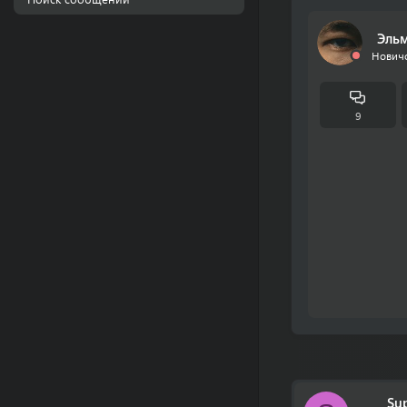
е
ч
м
а
Эль
ы
л
Новичо
а
9
Su