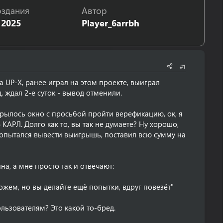
оздания
Автор
 2025
Player_6arrbh
#1
 UP-X, ранее играл на этом проекте, выиграл
 ждал 2-е суток - вывод отменили.
крылось окно с просьбой пройти верефикацию, ок, я
КАРЛ. Долго как то, вы так не думаете? Ну хорошо,
опытался вывести выигрышь, поставил всю сумму на
а, а мне просто так и отвечают:
жем, но вы делайте ещё попытки, вдруг повезёт"
ользователям? Это какой то-бред.