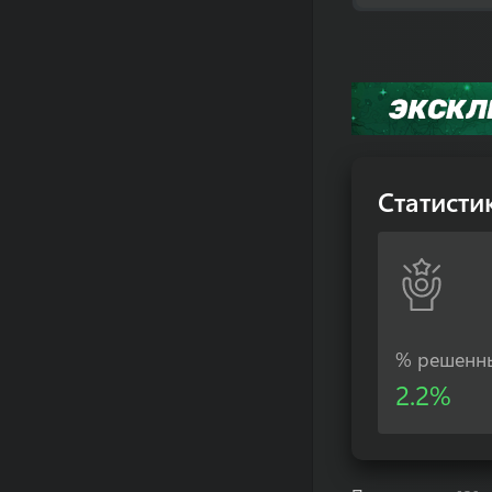
Статисти
% решенн
2.2%