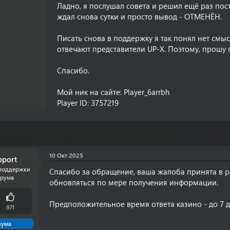
Ладно, я послушал совета и решил ещё раз по
ждал снова сутки и просто вывод - ОТМЕНЁН.
Писать снова в поддержку я так понял нет смыс
отвечают представители UP-X. Поэтому, прош
Спасибо.
Мой ник на сайте: Player_6arrbh
Player ID: 3757219
10 Окт 2025
pport
поддержки
Спасибо за обращение, ваша жалоба принята в р
рума
обновляться по мере получения информации.
Предположительное время ответа казино - до 7 д
971
рума