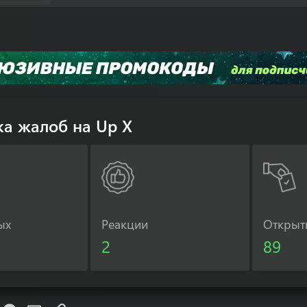
ка жалоб на Up X
ых
Реакции
Открыт
2
89