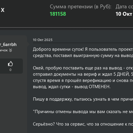
ч
Сумма претензии (в Руб)
Дата с
 X
а
181158
10 Окт
л
а
10 Окт 2025
r_6arrbh
Доброго времени суток! Я пользователь проекта
ичок 🥉
средства, поставил выигранную сумму на вывод,
Окей, пробую поставить еще раз на вывод - от
0
отправил документы на вериф и ждал 5 ДНЕЙ, 5 
спустя время я прошёл верефикацию и снова п
вывод, ждал сутки - вывод ОТМЕНЕН.
Пишу в поддержку, пытаюсь узнать в чем причин
"Причины отмены вывода мы вам сказать не мо
Серьёзно? Что за сервис, что за отношение к п