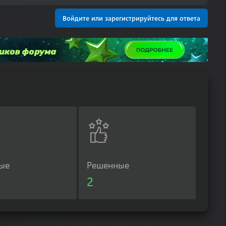
Войдите или зарегистрируйтесь для ответа
ые
Решенные
2