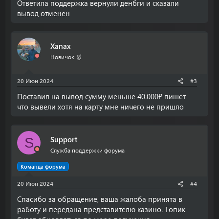
Ответила поддержка вернули денбги и сказали
вывод отменен
Xanax
Новичок 🥇
20 Июн 2024
#3
Поставил на вывод сумму меньше 40.000₽ пишет
что вывели хотя на карту мне ничего не пришло
Support
S
Служба поддержки форума
Команда форума
20 Июн 2024
#4
Спасибо за обращение, ваша жалоба принята в
работу и передана представителю казино. Топик