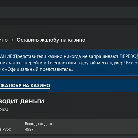
ино
Оставить жалобу на казино
АНИЕ❗️Представители казино никогда не запрашивают ПЕРЕВОД
них чатах - перейти в Telegram или в другой мессенджер! В
ик «Официальный представитель»
 ЖАЛОБУ НА КАЗИНО
водит деньги
2024
Вывод средств
 Руб)
4997