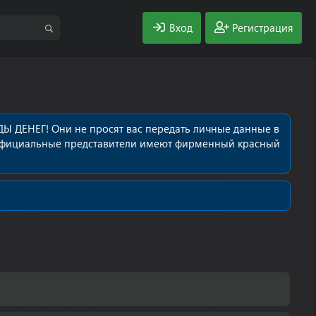
Вход
Регистрация
Ы ДЕНЕГ! Они не просят вас передать личные данные в
се официальные представители имеют фирменный красный