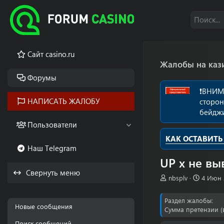
Cайт casino.ru
Жалобы на каз
Форумы
❗️ВНИМ
НАПИСАТЬ ЖАЛОБУ
сторон
бейдж
Пользователи
КАК ОСТАВИТЬ
Наш Telegram
UP x не вы
Свернуть меню
А
Д
nbsplv
4 Июн 
в
а
т
т
Раздел жалобы
о
а
Новые сообщения
Сумма претензии (в
р
н
т
а
Поиск сообщений