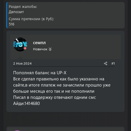
т
т
Раздел жалобы
о
а
Депозит
р
н
Сумма претензии (в Руб)
т
а
516
е
ч
м
а
ы
л
а
семпл
Новичок 🥈
2 Ноя 2024
#1
Пополнял баланс на UP-X
Все сделал правильно как было указанно на
сайте,в итоге платеж не зачислили прошло уже
больше месяца его так и не пополнили
Писал в поддержку отвечают одним смс
Айди:1414680