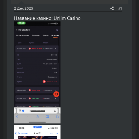
2 Дек 2025
#1
Название казино: Unlim Casino