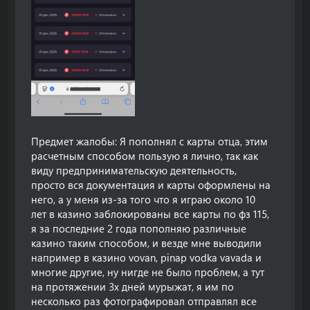
Предмет жалобы: Я пополнял с карты отца, этим
расчетным способом пользую я лично, так как
виду предпринимательскую деятельность,
просто вся документация и карты оформлены на
него, а у меня из-за того что я играю около 10
лет в казино заблокированы все карты по фз 115,
я за последние 2 года пополняю различные
казино таким способом, и везде мне выводили
например в казино vovan, pinap vodka vavada и
многие другие, ну нигде не было проблем, а тут
на протяжении 3х дней мурыжат, я им по
несколько раз фотографировал отправлял все