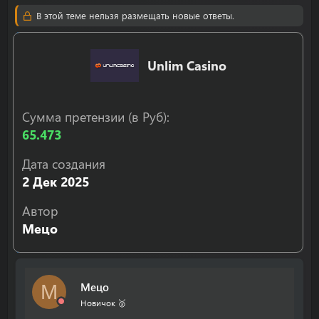
т
т
В этой теме нельзя размещать новые ответы.
о
а
р
н
т
а
е
ч
Unlim Casino
м
а
ы
л
а
Сумма претензии (в Руб)
65.473
Дата создания
2 Дек 2025
Автор
Мецо
Мецо
М
Новичок 🥈