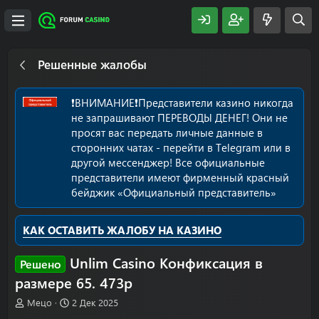
Решенные жалобы
❗️ВНИМАНИЕ❗️Представители казино никогда
не запрашивают ПЕРЕВОДЫ ДЕНЕГ! Они не
просят вас передать личные данные в
сторонних чатах - перейти в Telegram или в
другой мессенджер! Все официальные
представители имеют фирменный красный
бейджик «Официальный представитель»
КАК ОСТАВИТЬ ЖАЛОБУ НА КАЗИНО
Unlim Casino Конфиксация в
Решено
размере 65. 473р
А
Д
Мецо
2 Дек 2025
в
а