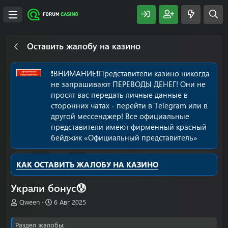
Оставить жалобу на казино
❗️ВНИМАНИЕ❗️Представители казино никогда
не запрашивают ПЕРЕВОДЫ ДЕНЕГ! Они не
просят вас передать личные данные в
сторонних чатах - перейти в Telegram или в
другой мессенджер! Все официальные
представители имеют фирменный красный
бейджик «Официальный представитель»
КАК ОСТАВИТЬ ЖАЛОБУ НА КАЗИНО
Украли бонус😰
А
Д
Qween
6 Авг 2025
в
а
т
т
Раздел жалобы