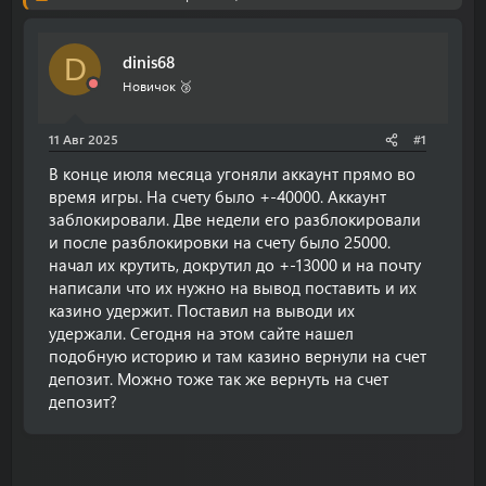
о
а
р
н
т
а
dinis68
е
ч
D
м
а
Новичок 🥉
ы
л
а
11 Авг 2025
#1
В конце июля месяца угоняли аккаунт прямо во
время игры. На счету было +-40000. Аккаунт
заблокировали. Две недели его разблокировали
и после разблокировки на счету было 25000.
начал их крутить, докрутил до +-13000 и на почту
написали что их нужно на вывод поставить и их
казино удержит. Поставил на выводи их
удержали. Сегодня на этом сайте нашел
подобную историю и там казино вернули на счет
депозит. Можно тоже так же вернуть на счет
депозит?