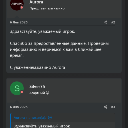
Aurora
:
Представитель казино
6 Янв 2025
#2
Здравствуйте, уважаемый игрок.
Спасибо за предоставленные данные. Проверим
информацию и вернемся к вам в ближайшее
время.
С уважением,казино Aurora
Silver75
S
Азартный 🥇
6 Янв 2025
#3
Aurora написал(а):
Здравствуйте, уважаемый игрок.