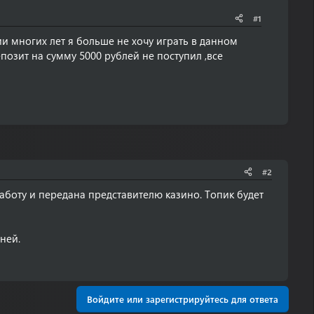
#1
ии многих лет я больше не хочу играть в данном
позит на сумму 5000 рублей не поступил ,все
#2
аботу и передана представителю казино. Топик будет
ней.
Войдите или зарегистрируйтесь для ответа