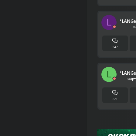
L
*LANGe
Ф
247
L
*LANGe
Фарт
221