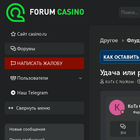
Cайт casino.ru
Другое
Флуд
Форумы
КАК ОСТАВИТЬ
НАПИСАТЬ ЖАЛОБУ
Удача или 
Пользователи
А
КоТэ С NoЖом
в
Наш Telegram
т
о
р
К
КоТэ
Свернуть меню
т
Фар
е
м
ы
Новые сообщения
314
Поиск сообщений