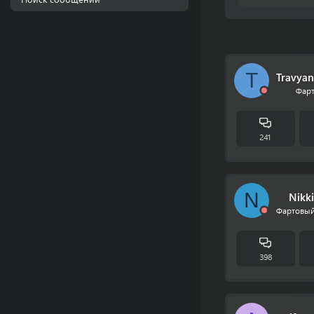
T
Travya
Фарт
241
N
Nikki
Фартовый
398