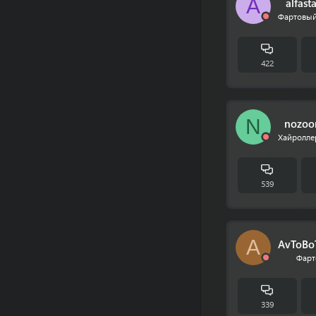
A
alfast
Фартовый
422
N
nozo
Хайролле
539
A
AvToBo
Фарт
339