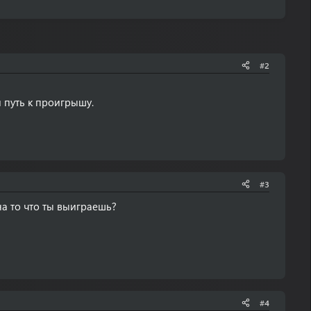
#2
й путь к проигрышу.
#3
а то что ты выиграешь?
#4