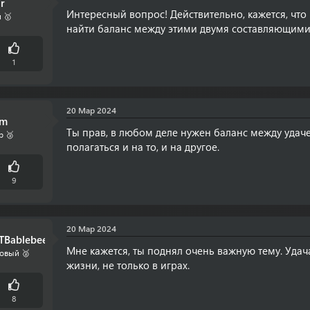
ar
Интересный вопрос! Действительно, кажется, что в
 🥇
найти баланс между этими двумя составляющими
1
20 Мар 2024
om
Ты прав, в любом деле нужен баланс между удаче
р 🥉
полагаться и на то, и на другое.
9
20 Мар 2024
TBablebee
Мне кажется, ты поднял очень важную тему. Удача
овый 🥈
жизни, не только в играх.
8