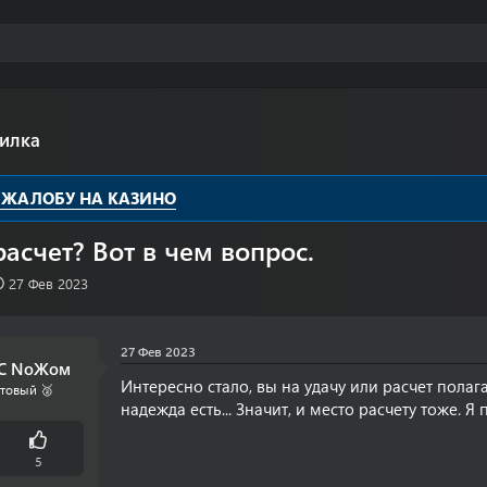
илка
 ЖАЛОБУ НА КАЗИНО
расчет? Вот в чем вопрос.
Д
27 Фев 2023
а
т
а
27 Фев 2023
н
 С NoЖом
а
Интересно стало, вы на удачу или расчет полага
товый 🥈
ч
надежда есть... Значит, и место расчету тоже. Я 
а
л
а
5