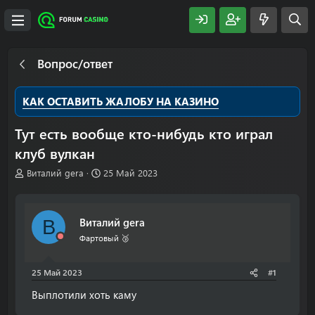
Вопрос/ответ
КАК ОСТАВИТЬ ЖАЛОБУ НА КАЗИНО
Тут есть вообще кто-нибудь кто играл
клуб вулкан
А
Д
Виталий gera
25 Май 2023
в
а
т
т
о
а
Виталий gera
В
р
н
т
а
Фартовый 🥉
е
ч
м
а
25 Май 2023
#1
ы
л
а
Выплотили хоть каму