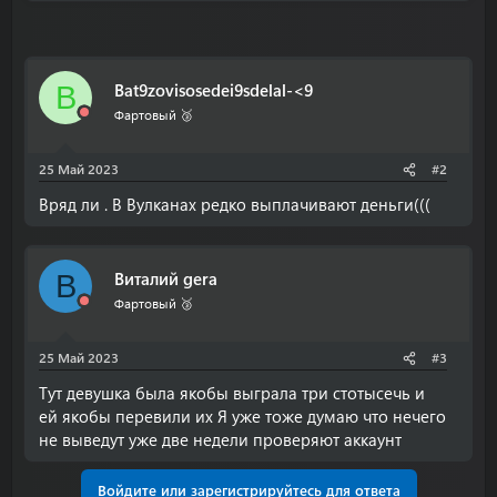
Bat9zovisosedei9sdelal-<9
B
Фартовый 🥉
25 Май 2023
#2
Вряд ли . В Вулканах редко выплачивают деньги(((
Виталий gera
В
Фартовый 🥉
25 Май 2023
#3
Тут девушка была якобы выграла три стотысечь и
ей якобы перевили их Я уже тоже думаю что нечего
не выведут уже две недели проверяют аккаунт
Войдите или зарегистрируйтесь для ответа