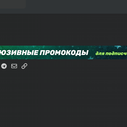
K
Telegram
Электронная почта
Ссылка