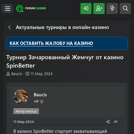
Актуальные турниры в онлайн-казино
КАК ОСТАВИТЬ ЖАЛОБУ НА КАЗИНО
Турнир Зачарованный Жемчуг от казино
SpinBetter
А
Д
Baucis
11 Мар 2024
в
а
т
т
о
а
Baucis
р
н
т
а
VIP 🥇
е
ч
м
а
Автор месяца
ы
л
11 Мар 2024
а
#1
В казино SpinBetter стартует захватывающий