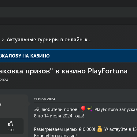
Актуальные турниры в онлайн-казино
 ЖАЛОБУ НА КАЗИНО
аковка призов" в казино PlayFortuna
 2024
11 Июл 2024
s
Эй, любители попов!
PlayFortuna запуска
8 по 14 июля 2024 года!
Разыгрываем целых €10 000!
Участвуйте в 15
109
BountyPop и другие!