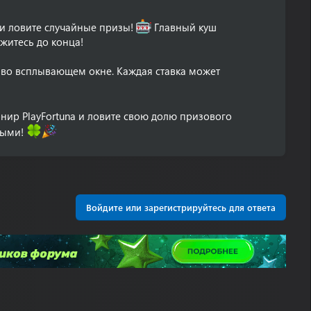
 и ловите случайные призы!
Главный куш
ржитесь до конца!
 во всплывающем окне. Каждая ставка может
нир PlayFortuna и ловите свою долю призового
выми!
Войдите или зарегистрируйтесь для ответа