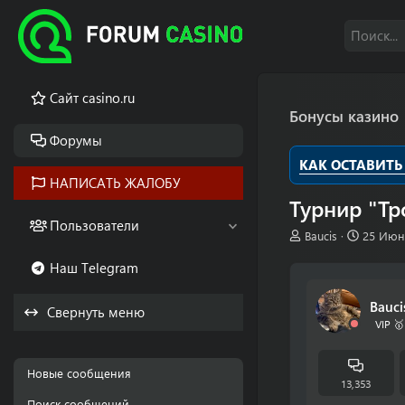
Cайт casino.ru
Бонусы казино
Форумы
КАК ОСТАВИТЬ
НАПИСАТЬ ЖАЛОБУ
Турнир "Тр
Пользователи
А
Д
Baucis
25 Июн
в
а
Наш Telegram
т
т
о
а
р
н
Bauci
Свернуть меню
т
а
VIP 🥇
е
ч
м
а
ы
л
Новые сообщения
а
13,353
Поиск сообщений