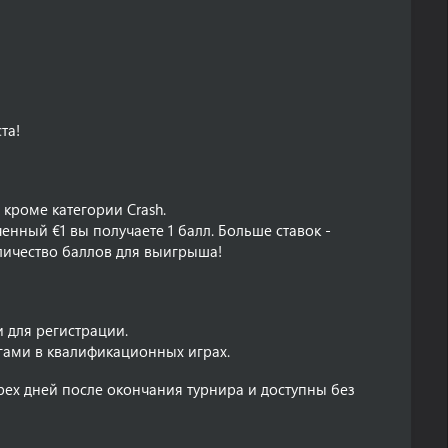
та!
 кроме категории Crash.
нный €1 вы получаете 1 балл. Больше ставок -
ичество баллов для выигрыша!
 для регистрации.
ьгами в квалификационных играх.
рех дней после окончания турнира и доступны без