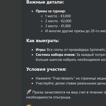
Важные детали:​
Призы за турнир:
1 место - €3,000
2 место - €2,000
3 место - €1,000
И многие другие призы до 20-го мес
Как выиграть:​
Игры:
Все слоты от провайдера Spinmatic,
Система набора очков:
За каждый потраче
больше шансов набрать необходимое кол
Условия участия:​
Нажмите "Участвовать" на странице акции
Участвуйте, делая ставки реальными ден
Призы зачисляются на ваш счет в течение т
необходимости отыгрыша.