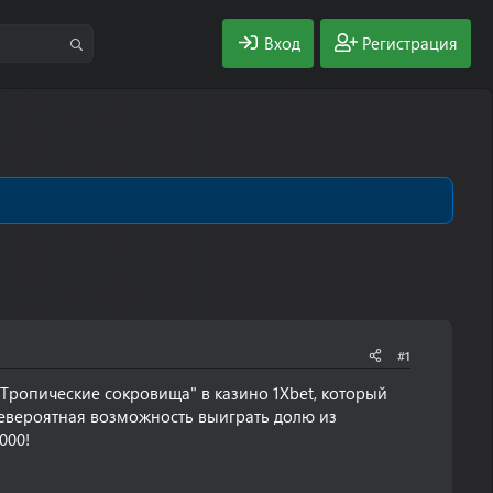
Вход
Регистрация
#1
Тропические сокровища" в казино 1Xbet, который
 невероятная возможность выиграть долю из
000!