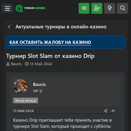
Актуальные турниры в онлайн-казино
КАК ОСТАВИТЬ ЖАЛОБУ НА КАЗИНО
Турнир Slot Slam от казино Drip
А
Д
Baucis
13 Май 2024
в
а
т
т
о
а
Baucis
р
н
т
а
VIP 🥇
е
ч
м
а
Автор месяца
ы
л
13 Май 2024
а
#1
Казино Drip приглашает тебя принять участие в
турнире Slot Slam, который проходит с субботы