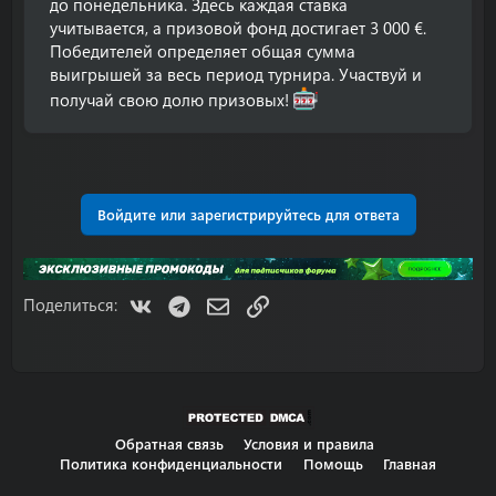
до понедельника. Здесь каждая ставка
учитывается, а призовой фонд достигает 3 000 €.
Победителей определяет общая сумма
выигрышей за весь период турнира. Участвуй и
получай свою долю призовых!
Войдите или зарегистрируйтесь для ответа
VK
Telegram
Электронная почта
Ссылка
Поделиться:
Обратная связь
Условия и правила
Политика конфиденциальности
Помощь
Главная