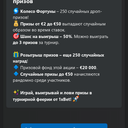
призов
Колесо Фортуны
– 250 случайных дроп-
призов!
Призы от
€
2 до
€
50
выпадают случайным
образом во время ставок.
Шанс на выигрыш – 50%
. Можно выиграть
до 3 призов
за турнир.
Розыгрыш призов – еще 250 случайных
наград
!
Призовой фонд этой акции –
€20 000
.
Случайные призы до
€
50
начисляются
рандомно среди участников.
Играй, выигрывай и лови призы в
турнирной феерии от 1xBet!