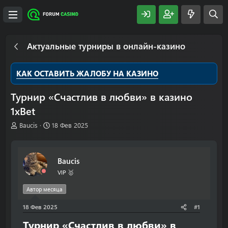
Актуальные турниры в онлайн-казино
КАК ОСТАВИТЬ ЖАЛОБУ НА КАЗИНО
Турнир «Счастлив в любви» в казино
1xBet
А
Д
Baucis
18 Фев 2025
в
а
т
т
о
а
Baucis
р
н
т
а
VIP 🥇
е
ч
м
а
Автор месяца
ы
л
18 Фев 2025
а
#1
Турнир «Счастлив в любви» в