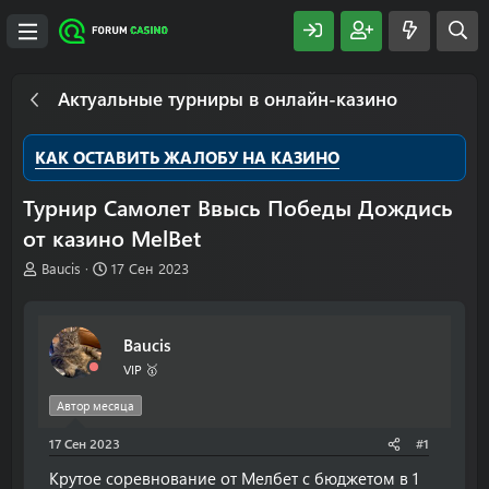
Актуальные турниры в онлайн-казино
КАК ОСТАВИТЬ ЖАЛОБУ НА КАЗИНО
Турнир Самолет Ввысь Победы Дождись
от казино MelBet
А
Д
Baucis
17 Сен 2023
в
а
т
т
о
а
Baucis
р
н
т
а
VIP 🥇
е
ч
м
а
Автор месяца
ы
л
17 Сен 2023
а
#1
Крутое соревнование от Мелбет с бюджетом в 1