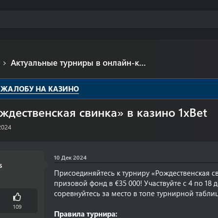
Актуальные турниры в онлайн-казино
 ЖАЛОБУ НА КАЗИНО
ждественская свинка» в казино 1xBet
2024
10 Дек 2024
s
Присоединяйтесь к турниру «Рождественская св
призовой фонд в €35 000! Участвуйте с 4 по 18 
соревнуйтесь за место в топе турнирной табли
109
Правила турнира: