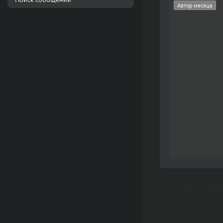
Автор месяца