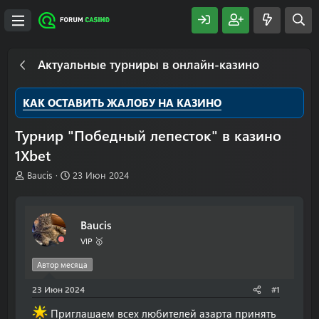
Актуальные турниры в онлайн-казино
КАК ОСТАВИТЬ ЖАЛОБУ НА КАЗИНО
Турнир "Победный лепесток" в казино
1Xbet
А
Д
Baucis
23 Июн 2024
в
а
т
т
о
а
Baucis
р
н
т
а
VIP 🥇
е
ч
м
а
Автор месяца
ы
л
23 Июн 2024
а
#1
Приглашаем всех любителей азарта принять